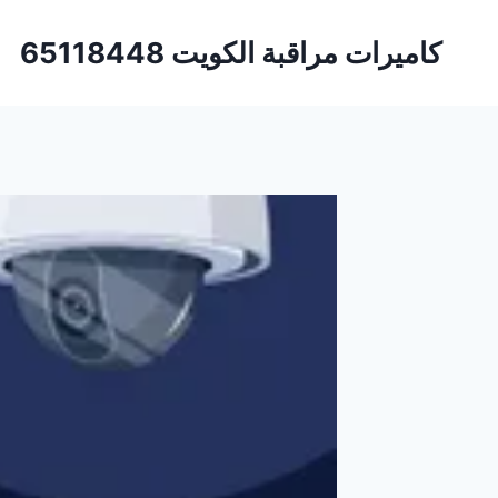
لتجاوز
لى
كاميرات مراقبة الكويت 65118448
لمحتوى