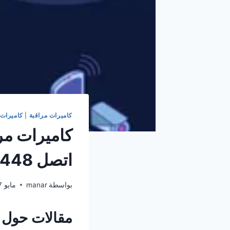
كاميرات مراقبة
|
كاميرات 
كاميرات مر
اتصل 65118448
بواسطة
manar
مايو 17, 2024
مقالات حول أ