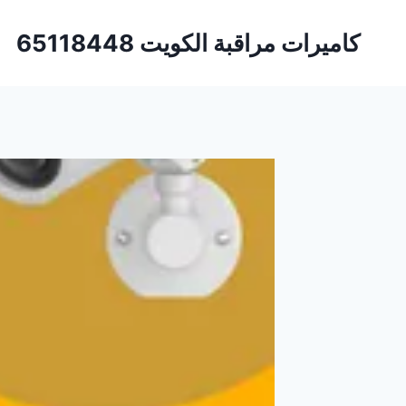
لتجاوز
لى
كاميرات مراقبة الكويت 65118448
لمحتوى