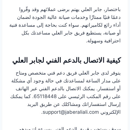
باختصار، جابر العلي يهتم برضى عملائهم وقد وفّروا
دعمًا فنيًا ممتازًا وخدمات صيانة عالية الجودة لضمان
أداء رائع لكاميراتهم. سواء كنت بحاجة إلى مساعدة فنية
أو صيانة، يستطيع فريق جابر العلي مساعدتك بكل
احترافية وسهولة.
كيفية الاتصال بالدعم الفني لجابر العلي
يتوفر لدى جابر العلي فريق دعم فني متخصص ومتاح
على مدار الساعة لمساعدتك في حالة وجود أي مشكلة
أو استفسار. يمكنك الاتصال بالدعم الفني عبر الهاتف
على رقم المكتب الرئيسي على 65118448. كما يمكنك
إرسال استفساراتك ومشاكلك عن طريق البريد
الإلكتروني support@jaberaliali.com.
سوف يستجيب فريق الدعم الفني بسرعة لتزويدهم