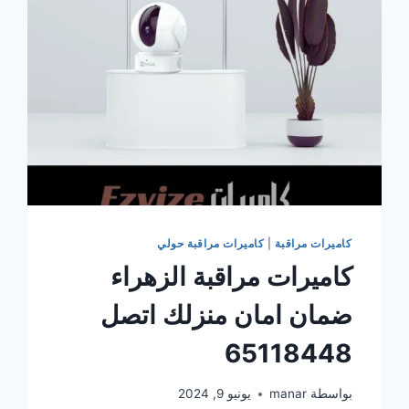
65118448
كاميرات مراقبة
|
كاميرات مراقبة حولي
كاميرات مراقبة الزهراء
ضمان امان منزلك اتصل
65118448
بواسطة
manar
يونيو 9, 2024