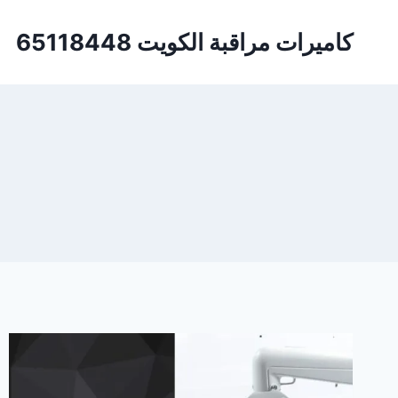
لتجاوز
لى
كاميرات مراقبة الكويت 65118448
لمحتوى