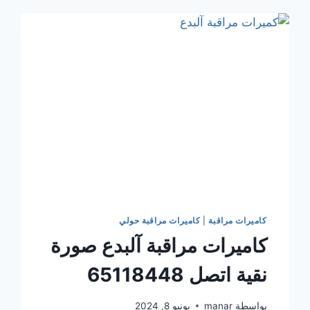
الله
الجابر
خدمة
مذهلة
اتصل
65118448
كاميرات مراقبة
|
كاميرات مراقبة حولي
كاميرات مراقبة آلبدع صورة
نقية اتصل 65118448
بواسطة
manar
يونيو 8, 2024