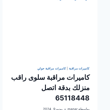
اتصل
65118448
كاميرات مراقبة
|
كاميرات مراقبة حولي
كاميرات مراقبة سلوى راقب
منزلك بدقة اتصل
65118448
بواسطة
manar
يونيو 9, 2024